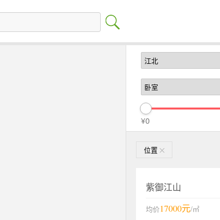
¥0
位置
紫御江山
17000元
均价
/㎡