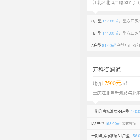
江北区北滨二路537号（
G户型
117.00㎡
户型方正 双
H户型
141.00㎡
户型方正 双
A户型
81.00㎡
户型方正 双
万科御澜道
17500元
均价
/㎡
重庆江北嘴新溉路与北
一期洋房标准层B4户型
140.
M2户型
168.00㎡
带衣帽间
一期洋房标准层A1户型
156.