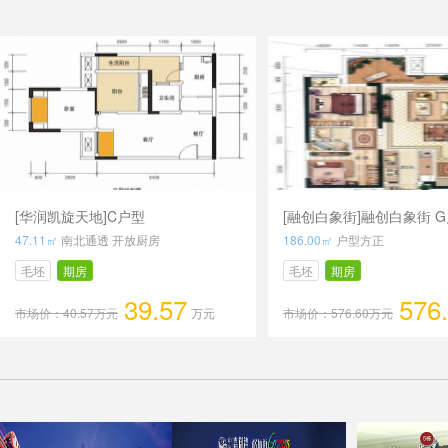
[华润凯旋天地]C户型
[融创白象街]融创白象街 
47.11㎡
南北通透 开放厨房
186.00㎡
户型方正
毛坯
期房
毛坯
期房
39.57
576
市场价：40.57万元
万元
市场价：576.60万元