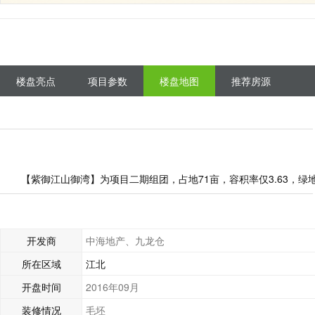
楼盘亮点
项目参数
楼盘地图
推荐房源
【紫御江山御湾】为项目二期组团，占地71亩，容积率仅3.63，
开发商
中海地产、九龙仓
所在区域
江北
开盘时间
2016年09月
装修情况
毛坯