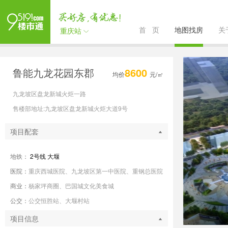
首 页
地图找房
关
重庆站
鲁能九龙花园东郡
8600
均价
元/㎡
九龙坡区盘龙新城火炬一路
售楼部地址:九龙坡区盘龙新城火炬大道9号
项目配套
地铁：
2号线
大堰
医院：
重庆西城医院、九龙坡区第一中医院、重钢总医院
商业：
杨家坪商圈、巴国城文化美食城
公交：
公交恒胜站、大堰村站
项目信息