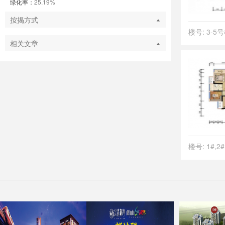
绿化率：
25.19%
按揭方式
楼号: 3-5
相关文章
楼号: 1#,2#