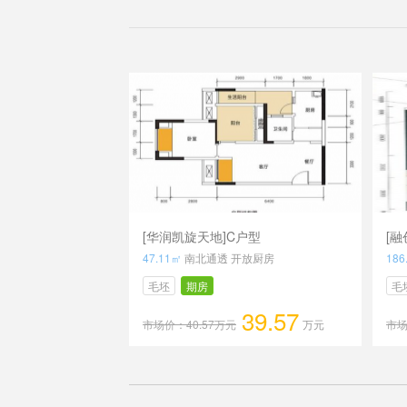
[华润凯旋天地]C户型
[
47.11㎡
南北通透 开放厨房
186
毛坯
期房
毛
39.57
市场价：40.57万元
万元
市场