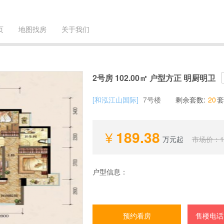
页
地图找房
关于我们
2号房 102.00㎡ 户型方正 明厨明卫
[和泓江山国际]
7号楼
剩余套数:
20
套
189.38
万元起
市场价：
1
户型信息：
预约看房
售楼电话