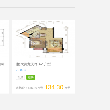
幢标
[恒大御龙天峰]A-1户型
79.00㎡
毛坯
期房
134.30
市场价：135.30万元
万元