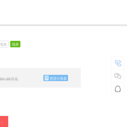
毛坯
现房
房贷计算器
89.38
万元
：