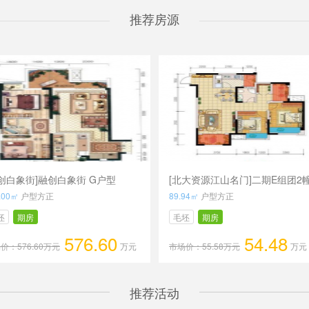
推荐房源
融创白象街]融创白象街 G户型
[北大资源江山名门]二期E组团2
准层H1户型
.00㎡
户型方正
89.94㎡
户型方正
坯
期房
毛坯
期房
576.60
54.48
价：576.60万元
万元
市场价：55.58万元
万元
推荐活动