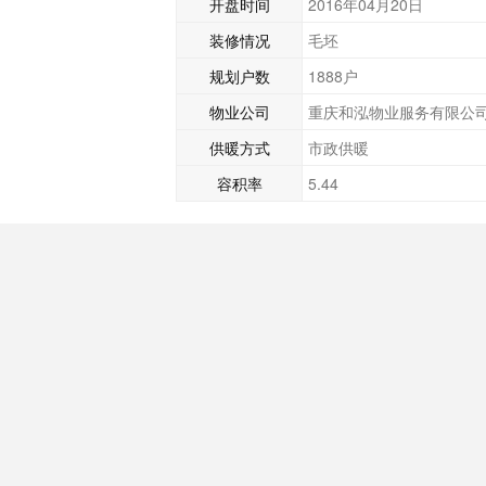
开盘时间
2016年04月20日
装修情况
毛坯
规划户数
1888户
物业公司
重庆和泓物业服务有限公
供暖方式
市政供暖
容积率
5.44