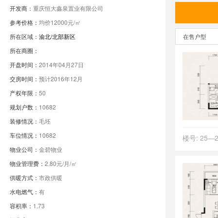
开发商：
重庆恒大鑫泉置业有限公司
参考价格：
均价12000元/㎡
所在区域：
渝北/北部新区
在售户型
所在商圈：
开盘时间：
2014年04月27日
交房时间：
预计2016年12月
产权年限：
50
规划户数：
10682
装修情况：
毛坯
车位情况：
10682
楼号: 25—
物业公司：
金碧物业
物业管理费：
2.80元/月/㎡
供暖方式：
市政供暖
水电燃气：
有
容积率：
1.73