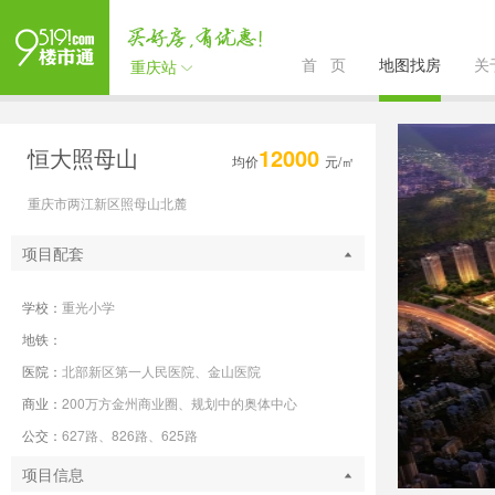
首 页
地图找房
关
重庆站
恒大照母山
12000
均价
元/㎡
重庆市两江新区照母山北麓
项目配套
学校：
重光小学
地铁：
医院：
北部新区第一人民医院、金山医院
商业：
200万方金州商业圈、规划中的奥体中心
公交：
627路、826路、625路
项目信息